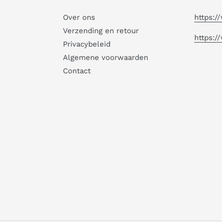
Over ons
https:
Verzending en retour
https:/
Privacybeleid
Algemene voorwaarden
Contact
Magnifique coffret de vernis
semi-permanent 💅✨