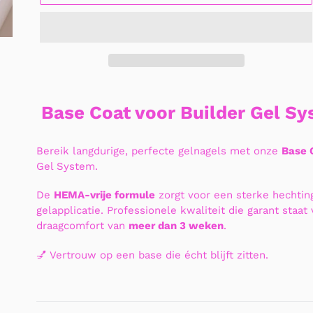
Product
toegevoegen
Base Coat voor Builder Gel S
aan
uw
winkelwagen
Bereik langdurige, perfecte gelnagels met onze
Base 
Gel System.
De
HEMA-vrije formule
zorgt voor een sterke hechtin
gelapplicatie. Professionele kwaliteit die garant staa
draagcomfort van
meer dan 3 weken
.
💅 Vertrouw op een base die écht blijft zitten.