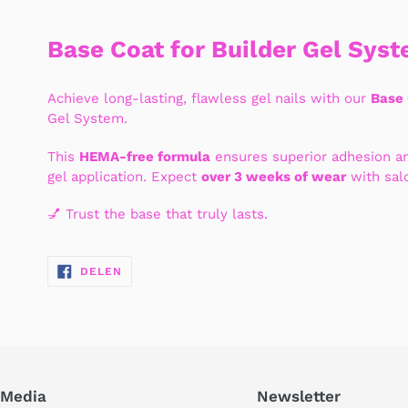
Base Coat for Builder Gel Sys
Achieve long-lasting, flawless gel nails with our
Base
Gel System.
This
HEMA-free formula
ensures superior adhesion an
gel application. Expect
over 3 weeks of wear
with salo
💅 Trust the base that truly lasts.
DELEN
DELEN
OP
FACEBOOK
 Media
Newsletter