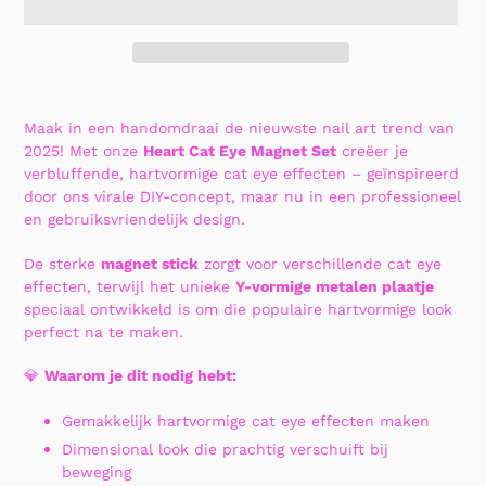
Product
toegevoegen
Maak in een handomdraai de nieuwste nail art trend van
aan
2025! Met onze
Heart Cat Eye Magnet Set
creëer je
uw
verbluffende, hartvormige cat eye effecten – geïnspireerd
winkelwagen
door ons virale DIY-concept, maar nu in een professioneel
en gebruiksvriendelijk design.
De sterke
magnet stick
zorgt voor verschillende cat eye
effecten, terwijl het unieke
Y-vormige metalen plaatje
speciaal ontwikkeld is om die populaire hartvormige look
perfect na te maken.
💎
Waarom je dit nodig hebt:
Gemakkelijk hartvormige cat eye effecten maken
Dimensional look die prachtig verschuift bij
beweging