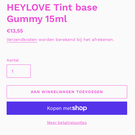
HEYLOVE Tint base
Gummy 15ml
Normale
€13,55
prijs
Verzendkosten
worden berekend bij het afrekenen.
Aantal
AAN WINKELWAGEN TOEVOEGEN
Meer betalingsopties
Product