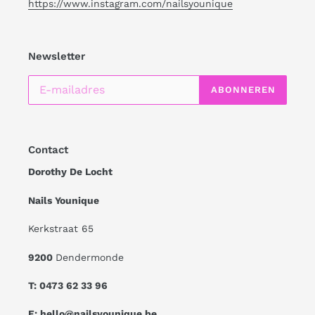
https://www.instagram.com/nailsyounique
Newsletter
ABONNEREN
Contact
Dorothy De Locht
Nails Younique
Kerkstraat 65
9200
Dendermonde
T: 0473 62 33 96
E: hello@nailsyounique.be