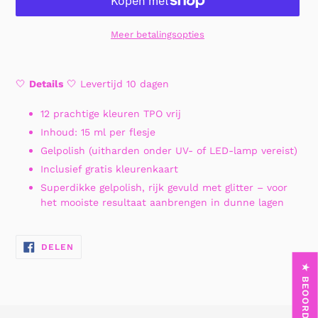
Meer betalingsopties
Product
toegevoegen
🤍
Details
🤍 Levertijd 10 dagen
aan
uw
12 prachtige kleuren TPO vrij
winkelwagen
Inhoud: 15 ml per flesje
Gelpolish (uitharden onder UV- of LED-lamp vereist)
Inclusief gratis kleurenkaart
Superdikke gelpolish, rijk gevuld met glitter – voor
het mooiste resultaat aanbrengen in dunne lagen
DELEN
DELEN
OP
FACEBOOK
★ BEOORDELINGEN